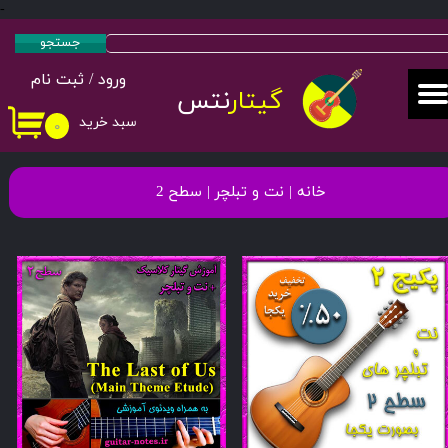
-
حساب کاربری من
جستجو
ورود
/
ثبت نام
تغییر گذر واژه
گیتار
نتس
سبد خرید
۰
سفارشات
خروج از حساب کاربری
خانه
| نت و تبلچر | سطح 2