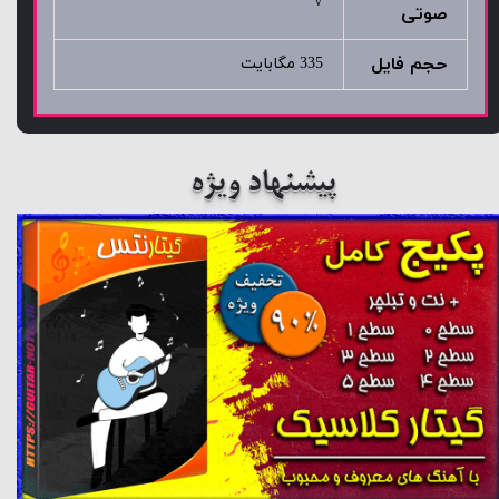
√
صوتی
حجم فایل
335 مگابایت
پیشنهاد ویژه