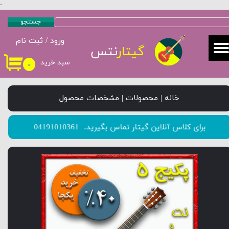
-
حساب کاربری من
جستجو
ورود
/
ثبت نام
تغییر گذر واژه
گیتار
نتس
سبد خرید
۰
سفارشات
خروج از حساب کاربری
خانه | محصولات | مشخصات محصول
​​​​​​​برای کلاس آنلاین گیتار تماس بگیرید.
04191010361