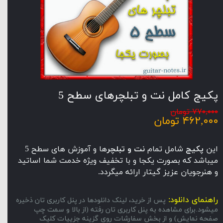
پکیج کامل نت و تبلچرهای سطح 5
۷۷۰,۰۰۰ تومان
۴۶۲,۰۰۰ تومان
این
پکیج
شامل تمام
نت و تبلچر
ها و آموزش های سطح 5
میباشد که بصورت یکجا و با تخفیف ویژه خدمت شما اساتید
و هنرجویان عزیز گیتار ارائه میگردد.
راهنمای دانلود:
پس از خرید، لینک دانلودها در پنل کاربری تان ذخیره
میشود.برای مشاهده به پنل کاربری تان رفته (از بالا و سمت چپ
صفحه نمایش) و از بخش سفارشات روی گزینه جزییات کلیک