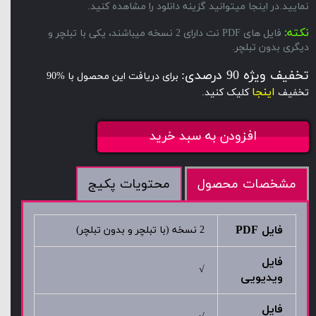
نمایید.در اینجا میتوانید گزینه دانلود را مشاهده کنید.
نکته:
فایل های PDF نت دارای 2 نسخه میباشند، یکی با تبلچر و
دیگری بدون تبلچر.
تخفیف ویژه 90 درصدی:
برای دریافت این محصول با %90
اینجا
تخفیف
کلیک کنید.
افزودن به سبد خرید
محتویات پکیج
مشخصات محصول
فایل PDF
2 نسخه (با تبلچر و بدون تبلچر)
فایل
√
ویدیویی
فایل