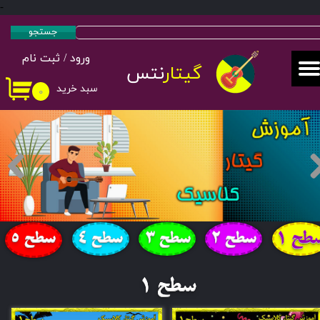
-
حساب کاربری من
جستجو
ورود
/
ثبت نام
تغییر گذر واژه
گیتار
نتس
سبد خرید
۰
سفارشات
خروج از حساب کاربری
سطح 1
​سطح 2
​سطح 3
​سطح 4
​سطح 5
​سطح 1