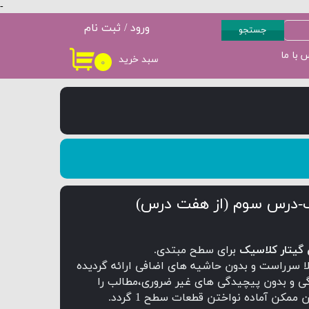
-
ورود
/
ثبت نام
جستجو
حساب کاربری من
 با ما
سبد خرید
۰
سطح 3
پکیج سطح 4
تغییر گذر واژه
سفارشات
خروج از حساب
کاربری
-درس سوم (از هفت درس)
گیتار کلاسیک
برای سطح مبتدی.
ا سرراست و بدون حاشیه های اضافی ارائه گردیده
گی و بدون پیچیدگی های غیر ضروری،مطالب را
ممکن آماده نواختن قطعات سطح 1 گردد.