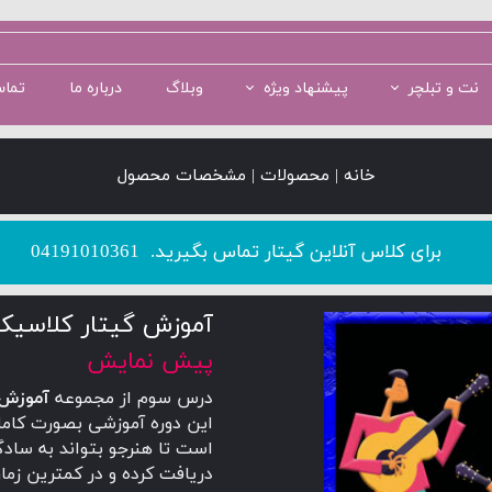
نت و تبلچر
پیشنهاد ویژه
وبلاگ
درباره ما
تماس
سطح 1
سطح 5
پکیج سطح 2
سطح 2
پکیج سطح 3
خانه | محصولات | مشخصات محصول
​​​​​​​برای کلاس آنلاین گیتار تماس بگیرید.
04191010361
آموزش گیتار کلاسیک
پیش نمایش
درس سوم از مجموعه
آموزش 
این دوره آموزشی بصورت کامل
است تا هنرجو بتواند به ساد
دریافت کرده و در کمترین زمان 