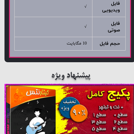
فایل
√
ویدیویی
فایل
√
صوتی
حجم فایل
10 مگابایت
پیشنهاد ویژه