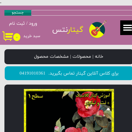
-
حساب کاربری من
جستجو
ورود
/
ثبت نام
تغییر گذر واژه
گیتار
نتس
سبد خرید
۰
سفارشات
خروج از حساب کاربری
خانه | محصولات | مشخصات محصول
​​​​​​​برای کلاس آنلاین گیتار تماس بگیرید.
04191010361