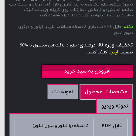
ذخیره میشود.برای مشاهده به پنل کاربری تان رفته(در بالا و سمت چپ
صقحه نمایش) و از بخش سفارشات روی گزینه جزییات کلیک
نمایید.در اینجا میتوانید گزینه دانلود را مشاهده کنید.
نکته:
فایل PDF نت دارای 2 نسخه میباشد، یکی با تبلچر و دیگری
بدون تبلچر.
تخفیف ویژه 90 درصدی:
برای دریافت این محصول با %90
اینجا
تخفیف
کلیک کنید.
افزودن به سبد خرید
نمونه نت
مشخصات محصول
نمونه ویدیو
فایل PDF
2 نسخه (با تبلچر و بدون تبلچر)