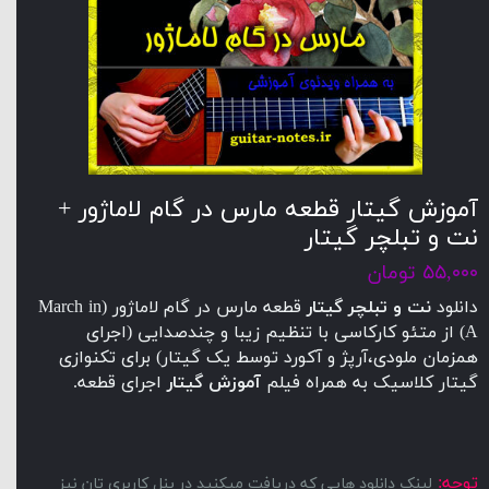
آموزش گیتار قطعه مارس در گام لاماژور +
نت و تبلچر گیتار
۵۵,۰۰۰ تومان
دانلود
نت و تبلچر گیتار
قطعه مارس در گام لاماژور (March in
A) از متئو کارکاسی با تنظیم زیبا و چندصدایی (اجرای
همزمان ملودی،آرپژ و آکورد توسط یک گیتار) برای تکنوازی
گیتار کلاسیک به همراه فیلم
آموزش گیتار
اجرای قطعه.
توجه:
لینک دانلود هایی که دریافت میکنید در پنل کاربری تان نیز