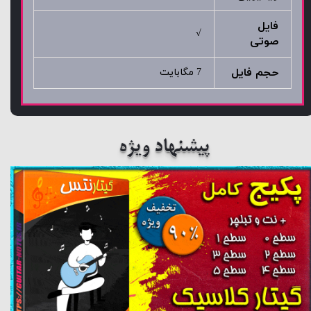
فایل
√
صوتی
حجم فایل
7 مگابایت
پیشنهاد ویژه