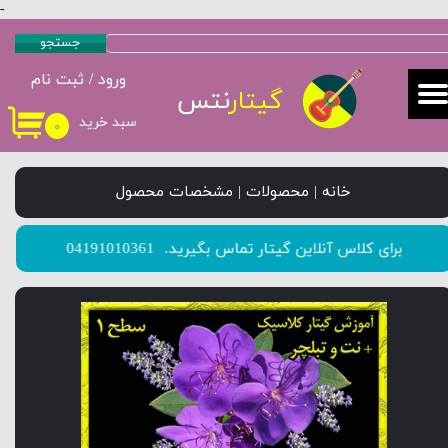
-
حساب کاربری من
جستجو
ورود
/
ثبت نام
تغییر گذر واژه
گیتار
نتس
سبد خرید
۰
سفارشات
خروج از حساب کاربری
خانه | محصولات | مشخصات محصول
​​​​​​​برای کلاس آنلاین گیتار تماس بگیرید.
04191010361