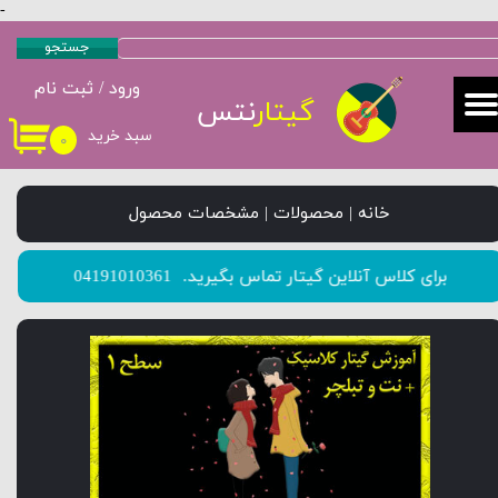
-
حساب کاربری من
جستجو
ورود
/
ثبت نام
تغییر گذر واژه
گیتار
نتس
سبد خرید
۰
سفارشات
خروج از حساب کاربری
خانه | محصولات | مشخصات محصول
​​​​​​​برای کلاس آنلاین گیتار تماس بگیرید.
04191010361