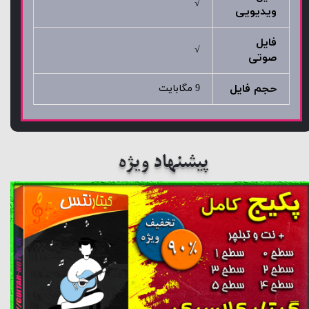
√
ویدیویی
فایل
√
صوتی
حجم فایل
9 مگابایت
پیشنهاد ویژه