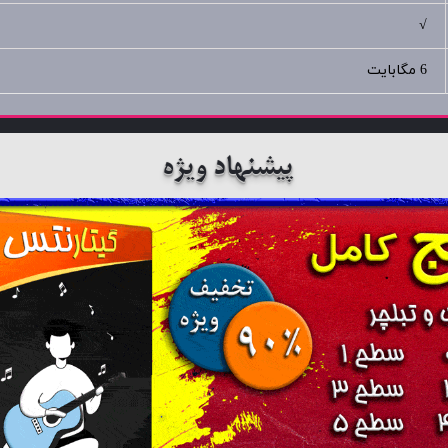
√
6 مگابایت
پیشنهاد ویژه