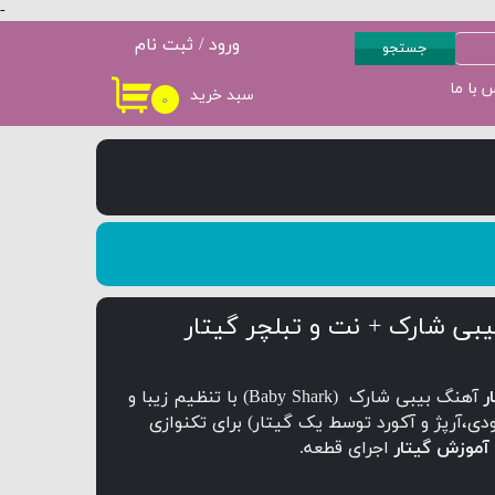
-
ورود
/
ثبت نام
جستجو
حساب کاربری من
 با ما
سبد خرید
۰
سطح 3
پکیج سطح 4
تغییر گذر واژه
سفارشات
خروج از حساب
کاربری
بی شارک + نت و تبلچر گیتار
ر
آهنگ بیبی شارک (Baby Shark) با تنظیم زیبا و
ی،آرپژ و آکورد توسط یک گیتار) برای تکنوازی
آموزش گیتار
اجرای قطعه.