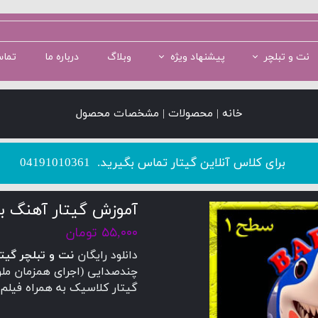
نت و تبلچر
پیشنهاد ویژه
وبلاگ
درباره ما
تماس
سطح 1
سطح 5
پکیج سطح 2
سطح 2
پکیج سطح 3
خانه | محصولات | مشخصات محصول
​​​​​​​برای کلاس آنلاین گیتار تماس بگیرید.
04191010361
آموزش گیتار آهنگ بی
۵۵,۰۰۰ تومان
دانلود رایگان
نت و تبلچر گیتا
چندصدایی (اجرای همزمان ملود
گیتار کلاسیک به همراه فیلم