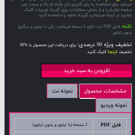
میشود.برای مشاهده به پنل کاربری تان رفته (از بالا و سمت چپ
صفحه نمایش) و از بخش سفارشات روی گزینه جزییات کلیک
نمایید.در اینجا میتوانید گزینه دانلود را مشاهده کنید.
نکته:
فایل PDF نت دارای 2 نسخه میباشد، یکی با تبلچر و دیگری
بدون تبلچر.
تخفیف ویژه 90 درصدی:
برای دریافت این محصول با %90
اینجا
تخفیف
کلیک کنید.
افزودن به سبد خرید
نمونه نت
مشخصات محصول
نمونه ویدیو
فایل PDF
2 نسخه (با تبلچر و بدون تبلچر)