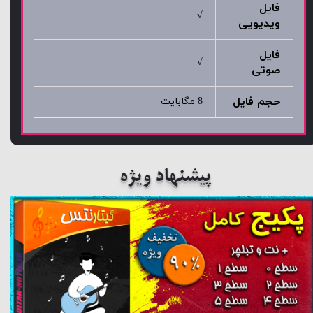
فایل
√
ویدیویی
فایل
√
صوتی
حجم فایل
8 مگابایت
پیشنهاد ویژه