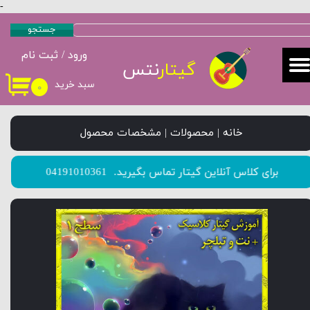
-
حساب کاربری من
جستجو
ورود
/
ثبت نام
تغییر گذر واژه
گیتار
نتس
سبد خرید
۰
سفارشات
خروج از حساب کاربری
خانه | محصولات | مشخصات محصول
​​​​​​​برای کلاس آنلاین گیتار تماس بگیرید.
04191010361