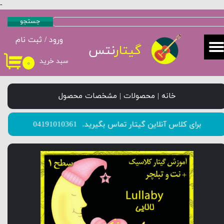
-
حساب کاربری من
جستجو
ورود
/
ثبت نام
تغییر گذر واژه
گیتار
نتس
سبد خرید
۰
سفارشات
خروج از حساب کاربری
خانه | محصولات | مشخصات محصول
​​​​​​​برای کلاس آنلاین گیتار تماس بگیرید.
04191010361