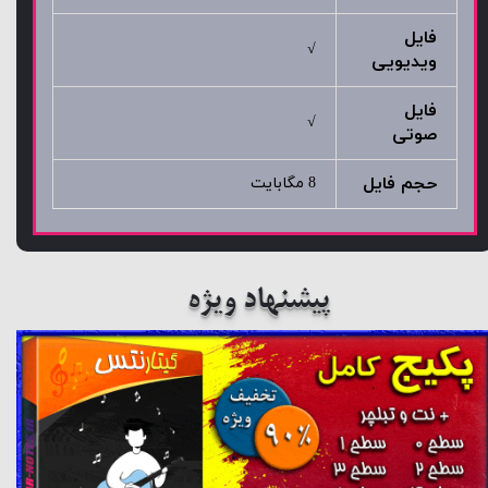
فایل
√
ویدیویی
فایل
√
صوتی
حجم فایل
8 مگابایت
پیشنهاد ویژه