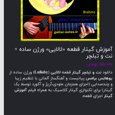
آموزش گیتار قطعه «لالایی» ورژن ساده +
نت و تبلچر
۵۵,۰۰۰ تومان
دانلود
نت و تبلچر گیتار
قطعه
لالایی
(
Lullaby
) ورژن ساده از
یوهانِس برامس
پیانیست و آهنگساز آلمانی با تنظیم زیبا
و چندصدایی (اجرای همزمان ملودی،آرپژ و آکورد توسط یک
گیتار) برای تکنوازی گیتار کلاسیک به همراه فیلم
آموزش
گیتار
اجرای قطعه.