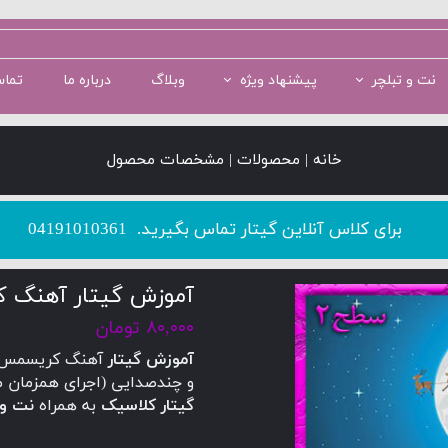
نت و تبلچر
پیشنهاد ویژه
وبلاگ
درباره ما
تماس
سطح 1
سطح 5
پکیج سطح 2
سطح 2
پکیج سطح 3
خانه | محصولات | مشخصات محصول
​​​​​​​برای کلاس آنلاین گیتار تماس بگیرید.
04191010361
آموزش گیتار آهنگ ک
۸۰,۰۰۰ تومان
آموزش گیتار
و چندصدایی (اجرای همزمان مل
گیتار کلاسیک
به همراه
نت و 