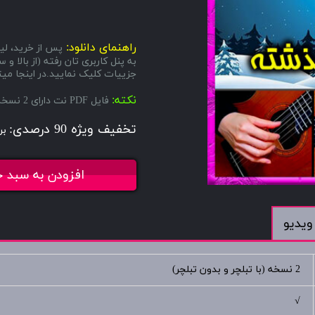
راهنمای دانلود:
پس از خرید، لین
به پنل کاربری تان رفته (از بال
جزییات کلیک نمایید.در اینجا میتو
نکته:
فایل PDF نت دارای 2 نسخه میباشد، یکی با تبلچر و دیگری بدون تبلچر.
تخفیف ویژه 90 درصدی:
بر
افزودن به سبد خ
ویدیو
2 نسخه (با تبلچر و بدون تبلچر)
√