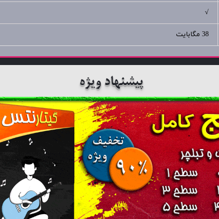
√
38 مگابایت
پیشنهاد ویژه