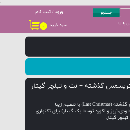
-
ورود
/
ثبت نام
جستجو
حساب کاربری من
 با ما
سبد خرید
۰
سطح 3
پکیج سطح 4
تغییر گذر واژه
سفارشات
خروج از حساب
کاربری
ریسمس گذشته + نت و تبلچر گیتار
آهنگ کریسمس گذشته (Last Christmas) با تنظیم زیبا
ودی،آرپژ و آکورد توسط یک گیتار) برای تکنوازی
تبلچر گیتار
.