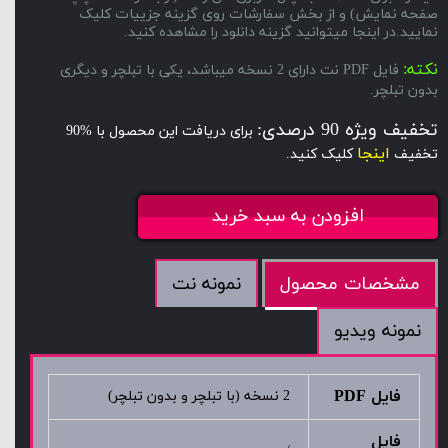
صفحه نمایش) و از بخش سفارشات روی گزینه جزییات کلیک
نمایید.در اینجا میتوانید گزینه دانلود را مشاهده کنید.
نکته:
فایل PDF نت دارای 2 نسخه میباشد، یکی با تبلچر و دیگری
بدون تبلچر.
تخفیف ویژه 90 درصدی:
برای دریافت این محصول با %90
اینجا
تخفیف
کلیک کنید.
افزودن به سبد خرید
نمونه نت
مشخصات محصول
نمونه ویدیو
فایل PDF
2 نسخه (با تبلچر و بدون تبلچر)
فایل