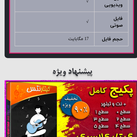
√
ویدیویی
فایل
√
صوتی
حجم فایل
17 مگابایت
پیشنهاد ویژه