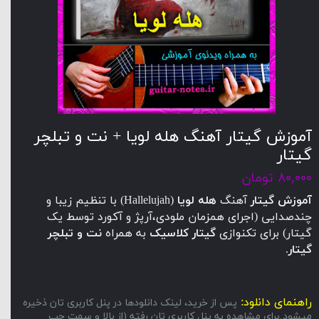
آموزش گیتار آهنگ هله لویا + نت و تبلچر
گیتار
۸۰,۰۰۰ تومان
آموزش گیتار
آهنگ
هله لویا
(Hallelujah) با تنظیم زیبا و
چندصدایی (اجرای همزمان ملودی،آرپژ و آکورد توسط یک
گیتار) برای تکنوازی
گیتار کلاسیک
به همراه
نت و تبلچر
گیتار
.
راهنمای دانلود:
پس از خرید، لینک دانلودها در پنل کاربری تان ذخیره
میشود.برای مشاهده به پنل کاربری تان رفته (از بالا و سمت چپ