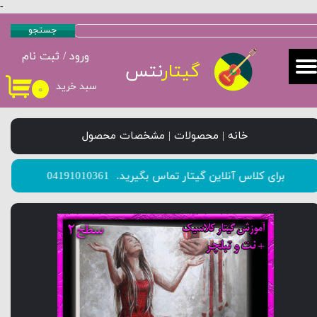
-
حساب کاربری من
جستجو
ورود
/
ثبت نام
تغییر گذر واژه
گیتار
نتس
سبد خرید
۰
سفارشات
خروج از حساب کاربری
خانه | محصولات | مشخصات محصول
​​​​​​​برای کلاس آنلاین گیتار تماس بگیرید.
04191010361