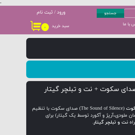
-
ورود
/
ثبت نام
جستجو
حساب کاربری من
 با ما
سبد خرید
۰
سطح 3
پکیج سطح 4
تغییر گذر واژه
سفارشات
خروج از حساب
کاربری
دای سکوت + نت و تبلچر گیتار
کوت
(The Sound of Silence) صدای سکوت با تنظیم
ان ملودی،آرپژ و آکورد توسط یک گیتار) برای
اه
نت و تبلچر گیتار
.