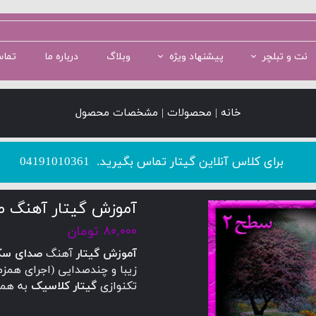
نت و تبلچر
پیشنهاد ویژه
وبلاگ
درباره ما
تماس
سطح 1
سطح 5
پکیج سطح 2
سطح 2
پکیج سطح 3
خانه | محصولات | مشخصات محصول
​​​​​​​برای کلاس آنلاین گیتار تماس بگیرید.
04191010361
آموزش گیتار آهنگ ص
۸۰,۰۰۰ تومان
آموزش گیتار
آهنگ
صدای س
زیبا و چندصدایی (اجرای همزم
تکنوازی
گیتار کلاسیک
به همر