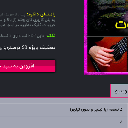
راهنمای دانلود:
پس از خرید، لین
به پنل کاربری تان رفته (از بال
جزییات کلیک نمایید.در اینجا میتو
نکته:
فایل PDF نت دارای 2 نسخه میباشد، یکی با تبلچر و دیگری بدون تبلچر.
تخفیف ویژه 90 درصدی:
بر
افزودن به سبد خ
ویدیو
2 نسخه (با تبلچر و بدون تبلچر)
√