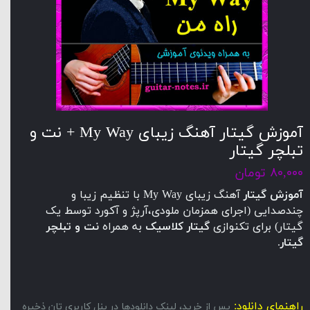
آموزش گیتار آهنگ زیبای My Way + نت و
تبلچر گیتار
۸۰,۰۰۰ تومان
آموزش گیتار
آهنگ زیبای My Way با تنظیم زیبا و
چندصدایی (اجرای همزمان ملودی،آرپژ و آکورد توسط یک
گیتار) برای تکنوازی
گیتار کلاسیک
به همراه
نت و تبلچر
گیتار
.
راهنمای دانلود:
پس از خرید، لینک دانلودها در پنل کاربری تان ذخیره