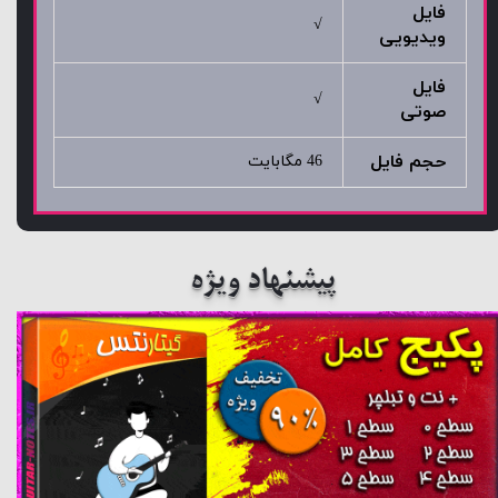
فایل
√
ویدیویی
فایل
√
صوتی
حجم فایل
46 مگابایت
پیشنهاد ویژه