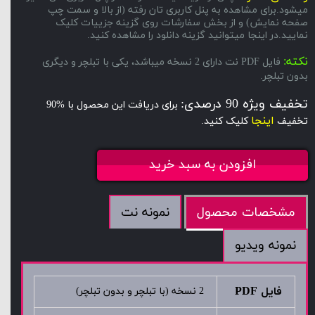
میشود.برای مشاهده به پنل کاربری تان رفته (از بالا و سمت چپ
صفحه نمایش) و از بخش سفارشات روی گزینه جزییات کلیک
نمایید.در اینجا میتوانید گزینه دانلود را مشاهده کنید.
نکته:
فایل PDF نت دارای 2 نسخه میباشد، یکی با تبلچر و دیگری
بدون تبلچر.
تخفیف ویژه 90 درصدی:
برای دریافت این محصول با %90
اینجا
تخفیف
کلیک کنید.
افزودن به سبد خرید
نمونه نت
مشخصات محصول
نمونه ویدیو
فایل PDF
2 نسخه (با تبلچر و بدون تبلچر)