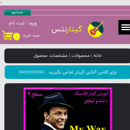
-
حساب کاربری من
جستجو
ورود
/
ثبت نام
تغییر گذر واژه
گیتار
نتس
سبد خرید
۰
سفارشات
خروج از حساب کاربری
خانه | محصولات | مشخصات محصول
​​​​​​​برای کلاس آنلاین گیتار تماس بگیرید.
04191010361