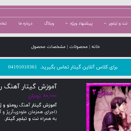
نت و تبلچر
پیشنهاد ویژه
وبلاگ
درباره ما
تماس
سطح 1
سطح 5
پکیج سطح 2
سطح 2
پکیج سطح 3
خانه | محصولات | مشخصات محصول
​​​​​​​برای کلاس آنلاین گیتار تماس بگیرید.
04191010361
آموزش گیتار آهنگ رو
۸۰,۰۰۰ تومان
آموزش گیتار
آهنگ
رومئو و 
(اجرای همزمان ملودی،آرپژ و 
به همراه
نت و تبلچر گیتار
.