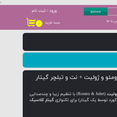
-
ورود
/
ثبت نام
جستجو
حساب کاربری من
 با ما
سبد خرید
۰
سطح 3
پکیج سطح 4
تغییر گذر واژه
سفارشات
خروج از حساب
کاربری
مئو و ژولیت + نت و تبلچر گیتار
ژولیت
(Romeo & Juliet) با تنظیم زیبا و چندصدایی
آکورد توسط یک گیتار) برای تکنوازی
گیتار کلاسیک