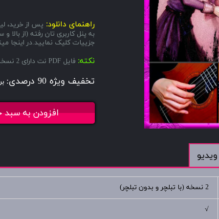
راهنمای دانلود:
پس از خرید، لین
به پنل کاربری تان رفته (از بال
جزییات کلیک نمایید.در اینجا میتو
نکته:
فایل PDF نت دارای 2 نسخه میباشد، یکی با تبلچر و دیگری بدون تبلچر.
تخفیف ویژه 90 درصدی:
بر
افزودن به سبد خ
ویدیو
2 نسخه (با تبلچر و بدون تبلچر)
√