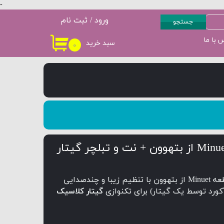
-
ورود
/
ثبت نام
جستجو
حساب کاربری من
 با ما
سبد خرید
۰
سطح 3
پکیج سطح 4
تغییر گذر واژه
سفارشات
خروج از حساب
کاربری
قطعه Minuet از بتهوون با تنظیم زیبا و چندصدایی
آکورد توسط یک گیتار) برای تکنوازی
گیتار کلاسیک