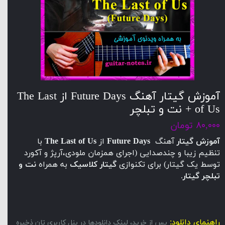
آموزش گیتار آهنگ Future Days از The Last
of Us + نت و تبلچر
۸۰,۰۰۰ تومان
آموزش گیتار
آهنگ
Future Days
از
The Last of Us
با
تنظیم زیبا و چندصدایی (اجرای همزمان ملودی،آرپژ و آکورد
توسط یک گیتار) برای تکنوازی
گیتار کلاسیک
به همراه
نت و
تبلچر گیتار
.
راهنمای دانلود:
پس از خرید، لینک دانلودها در پنل کاربری تان ذخیره