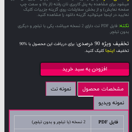
میشود.برای مشاهده به پنل کاربری تان رفته (از بالا و سمت چپ
صفحه نمایش) و از بخش سفارشات روی گزینه جزییات کلیک
نمایید.در اینجا میتوانید گزینه دانلود را مشاهده کنید.
نکته:
فایل PDF نت دارای 2 نسخه میباشد، یکی با تبلچر و دیگری
بدون تبلچر.
تخفیف ویژه 90 درصدی:
برای دریافت این محصول با %90
اینجا
تخفیف
کلیک کنید.
افزودن به سبد خرید
نمونه نت
مشخصات محصول
نمونه ویدیو
فایل PDF
2 نسخه (با تبلچر و بدون تبلچر)