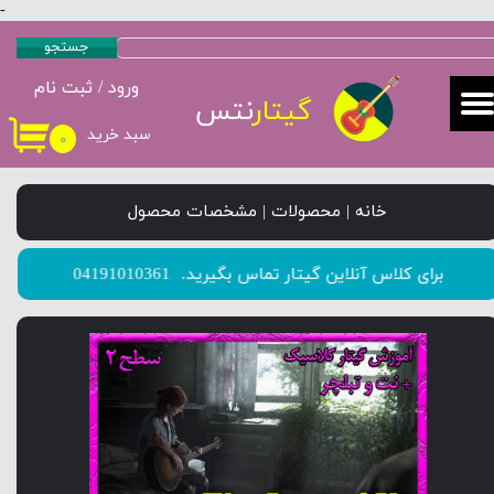
-
حساب کاربری من
جستجو
ورود
/
ثبت نام
تغییر گذر واژه
گیتار
نتس
سبد خرید
۰
سفارشات
خروج از حساب کاربری
خانه | محصولات | مشخصات محصول
​​​​​​​برای کلاس آنلاین گیتار تماس بگیرید.
04191010361