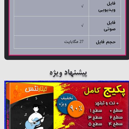
فایل
√
ویدیویی
فایل
√
صوتی
حجم فایل
27 مگابایت
پیشنهاد ویژه