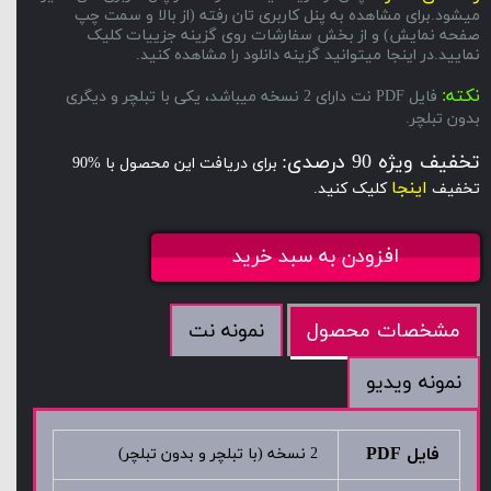
میشود.برای مشاهده به پنل کاربری تان رفته (از بالا و سمت چپ
صفحه نمایش) و از بخش سفارشات روی گزینه جزییات کلیک
نمایید.در اینجا میتوانید گزینه دانلود را مشاهده کنید.
نکته:
فایل PDF نت دارای 2 نسخه میباشد، یکی با تبلچر و دیگری
بدون تبلچر.
تخفیف ویژه 90 درصدی:
برای دریافت این محصول با %90
اینجا
تخفیف
کلیک کنید.
افزودن به سبد خرید
نمونه نت
مشخصات محصول
نمونه ویدیو
فایل PDF
2 نسخه (با تبلچر و بدون تبلچر)