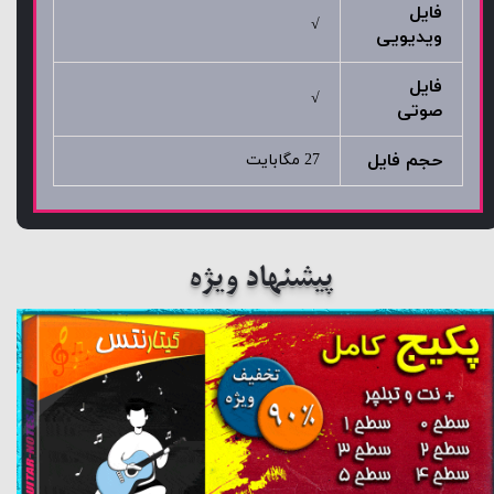
فایل
√
ویدیویی
فایل
√
صوتی
حجم فایل
27 مگابایت
پیشنهاد ویژه