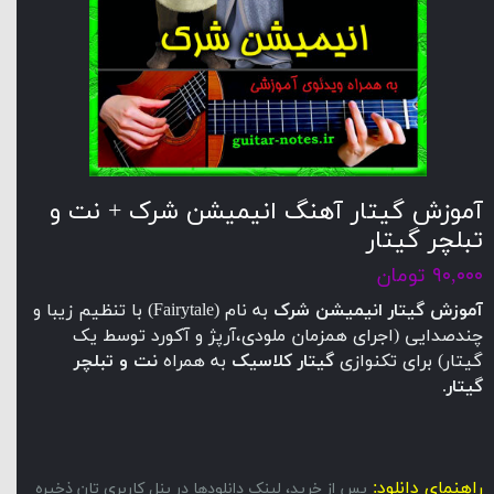
آموزش گیتار آهنگ انیمیشن شرک + نت و
تبلچر گیتار
۹۰,۰۰۰ تومان
آموزش گیتار
انیمیشن شرک
به نام (Fairytale) با تنظیم زیبا و
چندصدایی (اجرای همزمان ملودی،آرپژ و آکورد توسط یک
گیتار) برای تکنوازی
گیتار کلاسیک
به همراه
نت و تبلچر
گیتار
.
راهنمای دانلود:
پس از خرید، لینک دانلودها در پنل کاربری تان ذخیره