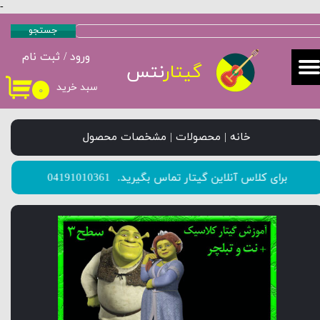
-
حساب کاربری من
جستجو
ورود
/
ثبت نام
تغییر گذر واژه
گیتار
نتس
سبد خرید
۰
سفارشات
خروج از حساب کاربری
خانه | محصولات | مشخصات محصول
​​​​​​​برای کلاس آنلاین گیتار تماس بگیرید.
04191010361