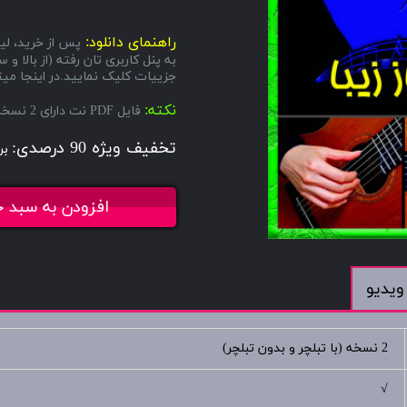
راهنمای دانلود:
پس از خرید، لین
به پنل کاربری تان رفته (از بال
جزییات کلیک نمایید.در اینجا میتو
نکته:
فایل PDF نت دارای 2 نسخه میباشد، یکی با تبلچر و دیگری بدون تبلچر.
تخفیف ویژه 90 درصدی:
بر
افزودن به سبد خ
ویدیو
2 نسخه (با تبلچر و بدون تبلچر)
√