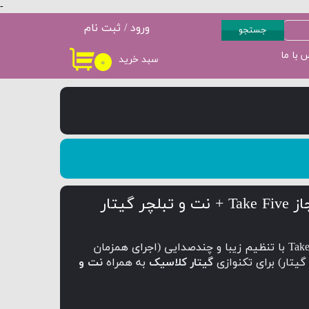
-
ورود
/
ثبت نام
جستجو
حساب کاربری من
 با ما
سبد خرید
۰
سطح 3
پکیج سطح 4
تغییر گذر واژه
سفارشات
خروج از حساب
کاربری
 گیتار
آهنگ جاز Take Five با تنظیم زیبا و چندصدایی (اجرای همزمان
گیتار) برای تکنوازی
گیتار کلاسیک
به همراه
نت و