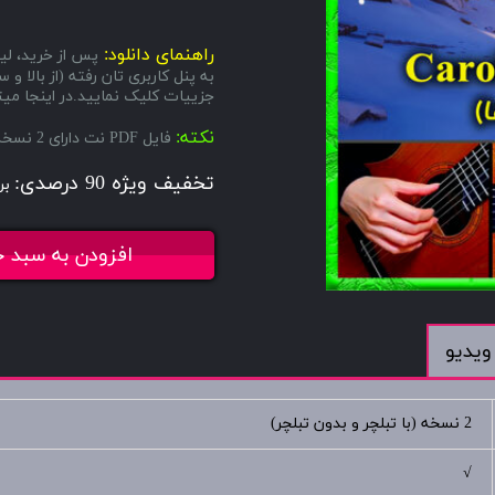
راهنمای دانلود:
پس از خرید، لین
به پنل کاربری تان رفته (از بال
جزییات کلیک نمایید.در اینجا میتو
نکته:
فایل PDF نت دارای 2 نسخه میباشد، یکی با تبلچر و دیگری بدون تبلچر.
تخفیف ویژه 90 درصدی:
بر
افزودن به سبد خ
ویدیو
2 نسخه (با تبلچر و بدون تبلچر)
√