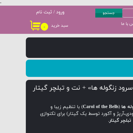
-
ورود
/
ثبت نام
جستجو
حساب کاربری من
 با ما
سبد خرید
۰
سطح 3
پکیج سطح 4
تغییر گذر واژه
سفارشات
خروج از حساب
کاربری
رود زنگوله ها» + نت و تبلچر گیتار
له ها
(
Carol of the Bells
) با تنظیم زیبا و
ی،آرپژ و آکورد توسط یک گیتار) برای تکنوازی
تبلچر گیتار
.