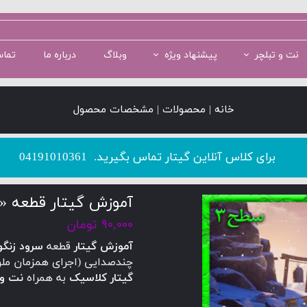
نت و تبلچر
پیشنهاد ویژه
وبلاگ
درباره ما
تماس
سطح 1
سطح 5
پکیج سطح 2
سطح 2
پکیج سطح 3
خانه | محصولات | مشخصات محصول
​​​​​​​برای کلاس آنلاین گیتار تماس بگیرید.
04191010361
آموزش گیتار قطعه «س
۹۰,۰۰۰ تومان
آموزش گیتار
قطعه
سرود زنگو
چندصدایی (اجرای همزمان ملود
گیتار کلاسیک
به همراه
نت و 