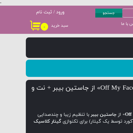
-
ورود
/
ثبت نام
جستجو
حساب کاربری من
 با ما
سبد خرید
۰
سطح 3
پکیج سطح 4
تغییر گذر واژه
سفارشات
خروج از حساب
کاربری
آموزش گیتار ترانه «Off My Face» از جاستین بیبر + نت و
Off
» از
جاستین بیبر
با تنظیم زیبا و چندصدایی
آکورد توسط یک گیتار) برای تکنوازی
گیتار کلاسیک