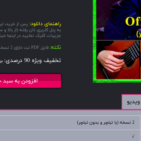
راهنمای دانلود:
پس از خرید، لین
به پنل کاربری تان رفته (از بال
جزییات کلیک نمایید.در اینجا میتو
نکته:
فایل PDF نت دارای 2 نسخه میباشد، یکی با تبلچر و دیگری بدون تبلچر.
تخفیف ویژه 90 درصدی:
بر
افزودن به سبد خ
ویدیو
2 نسخه (با تبلچر و بدون تبلچر)
√