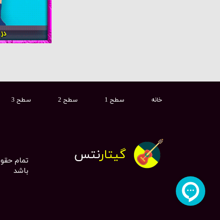
خانه
سطح 1
سطح 2
سطح 3
گیتار
نتس
تمام حقو
باشد