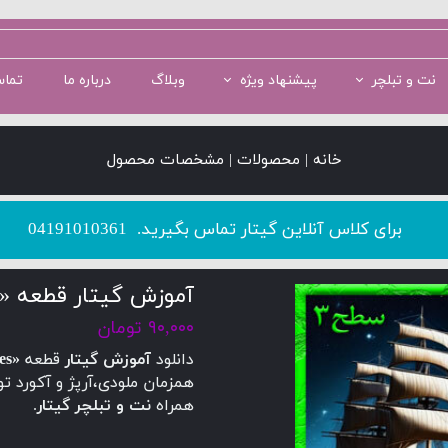
نت و تبلچر
پیشنهاد ویژه
وبلاگ
درباره ما
تماس
سطح 1
سطح 5
پکیج سطح 2
سطح 2
پکیج سطح 3
خانه | محصولات | مشخصات محصول
​​​​​​​برای کلاس آنلاین گیتار تماس بگیرید.
04191010361
آموزش گیتار قطعه «Silvery Waves» + نت و تبلچر گیتار
۹۰,۰۰۰ تومان
دانلود
آموزش گیتار
قطعه
«Silvery Waves»
همزمان ملودی،آرپژ و آکورد ت
همراه
نت و تبلچر گیتار
.