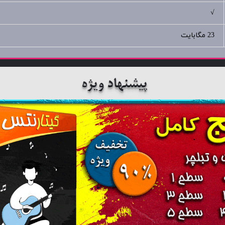
√
23 مگابایت
پیشنهاد ویژه