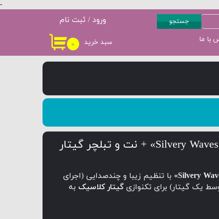
-
ورود
/
ثبت نام
جستجو
حساب کاربری من
 با ما
سبد خرید
۰
سطح 3
پکیج سطح 4
تغییر گذر واژه
سفارشات
خروج از حساب
کاربری
با تنظیم زیبا و چندصدایی (اجرای
وسط یک گیتار) برای تکنوازی
گیتار کلاسیک
به