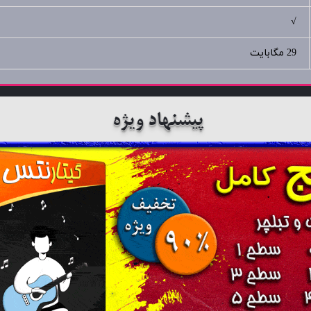
√
29 مگابایت
پیشنهاد ویژه