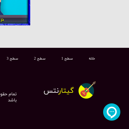
خانه
سطح 1
سطح 2
سطح 3
گیتار
نتس
تمام حقو
باشد