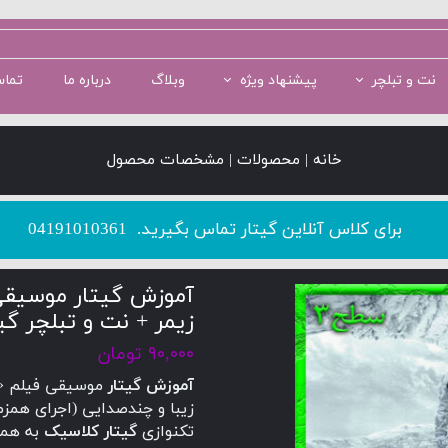
نت و تبلچر
پیشنهاد ویژه
وبلاگ
درباره ما
تماس
سطح 1
سطح 5
پکیج سطح 2
سطح 2
پکیج سطح 3
خانه | محصولات | مشخصات محصول
​​​​​​​برای کلاس آنلاین گیتار تماس بگیرید.
04191010361
آموزش گیتار موسیقی 
زیمر + نت و تبلچر گی
۹۰,۰۰۰ تومان
آموزش گیتار
موسیقی فیلم «
زیبا و چندصدایی (اجرای همزم
تکنوازی
گیتار کلاسیک
به همر