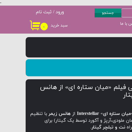
-
ورود
/
ثبت نام
جستجو
حساب کاربری من
 با ما
سبد خرید
۰
سطح 3
پکیج سطح 4
تغییر گذر واژه
سفارشات
خروج از حساب
کاربری
فیلم «میان ستاره ای» از هانس
تار
میان ستاره ای
»
Interstellar
از
هانس زیمر
با تنظیم
ان ملودی،آرپژ و آکورد توسط یک گیتار) برای
اه
نت و تبلچر گیتار
.