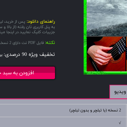
راهنمای دانلود:
پس از خرید، لین
به پنل کاربری تان رفته (از بال
جزییات کلیک نمایید.در اینجا میتو
نکته:
فایل PDF نت دارای 2 نسخه میباشد، یکی با تبلچر و دیگری بدون تبلچر.
تخفیف ویژه 90 درصدی:
بر
افزودن به سبد خ
ویدیو
2 نسخه (با تبلچر و بدون تبلچر)
√