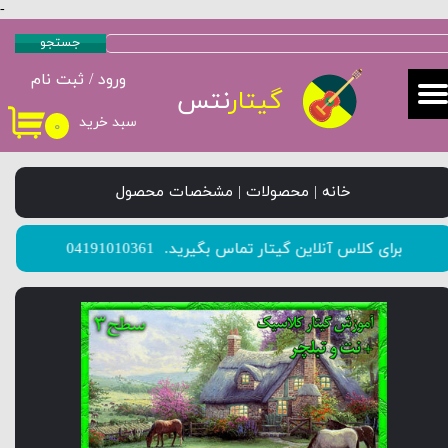
-
حساب کاربری من
جستجو
ورود
/
ثبت نام
تغییر گذر واژه
گیتار
نتس
سبد خرید
۰
سفارشات
خروج از حساب کاربری
خانه | محصولات | مشخصات محصول
​​​​​​​برای کلاس آنلاین گیتار تماس بگیرید.
04191010361