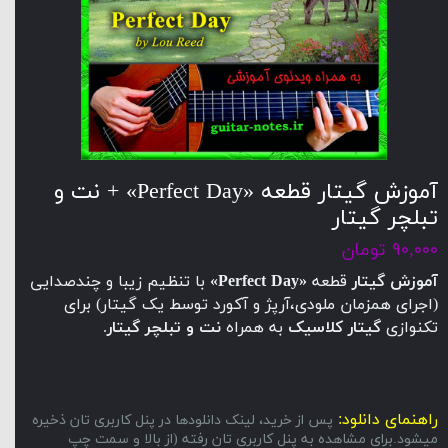
آموزش گیتار قطعه «Perfect Day» + نت و
تبلچر گیتار
۹۰,۰۰۰ تومان
آموزش گیتار
قطعه
«Perfect Day»
با تنظیم زیبا و چندصدایی
(اجرای همزمان ملودی،آرپژ و آکورد توسط یک گیتار) برای
تکنوازی
گیتار کلاسیک
به همراه
نت و تبلچر گیتار
.
راهنمای دانلود:
پس از خرید، لینک دانلودها در پنل کاربری تان ذخیره
میشود.برای مشاهده به پنل کاربری تان رفته (از بالا و سمت چپ