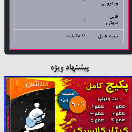
ویدیویی
فایل
√
صوتی
حجم فایل
33 مگابایت
پیشنهاد ویژه