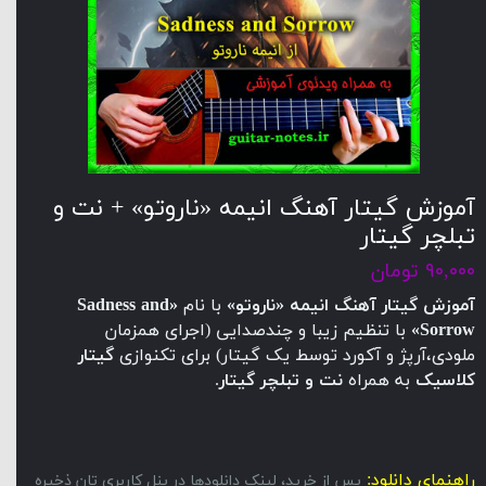
آموزش گیتار آهنگ انیمه «ناروتو» + نت و
تبلچر گیتار
۹۰,۰۰۰ تومان
آموزش گیتار آهنگ انیمه «ناروتو»
با نام
«Sadness and
Sorrow»
با تنظیم زیبا و چندصدایی (اجرای همزمان
ملودی،آرپژ و آکورد توسط یک گیتار) برای تکنوازی
گیتار
کلاسیک
به همراه
نت و تبلچر گیتار
.
راهنمای دانلود:
پس از خرید، لینک دانلودها در پنل کاربری تان ذخیره