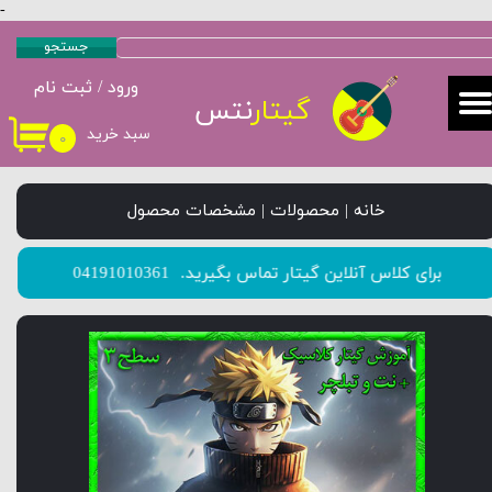
-
حساب کاربری من
جستجو
ورود
/
ثبت نام
تغییر گذر واژه
گیتار
نتس
سبد خرید
۰
سفارشات
خروج از حساب کاربری
خانه | محصولات | مشخصات محصول
​​​​​​​برای کلاس آنلاین گیتار تماس بگیرید.
04191010361