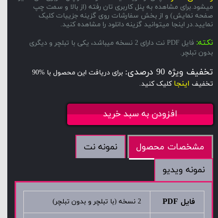
میشود.برای مشاهده به پنل کاربری تان رفته (از بالا و سمت چپ
صفحه نمایش) و از بخش سفارشات روی گزینه جزییات کلیک
نمایید.در اینجا میتوانید گزینه دانلود را مشاهده کنید.
نکته:
فایل PDF نت دارای 2 نسخه میباشد، یکی با تبلچر و دیگری
بدون تبلچر.
تخفیف ویژه 90 درصدی:
برای دریافت این محصول با %90
اینجا
تخفیف
کلیک کنید.
افزودن به سبد خرید
نمونه نت
مشخصات محصول
نمونه ویدیو
فایل PDF
2 نسخه (با تبلچر و بدون تبلچر)