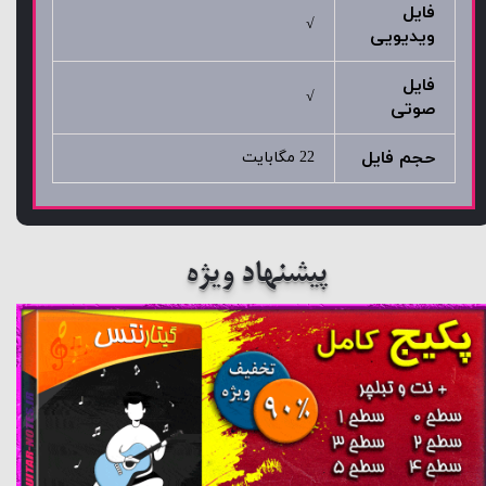
فایل
√
ویدیویی
فایل
√
صوتی
حجم فایل
22 مگابایت
پیشنهاد ویژه