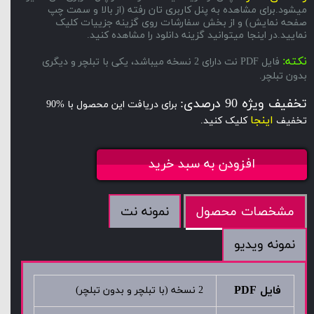
میشود.برای مشاهده به پنل کاربری تان رفته (از بالا و سمت چپ
صفحه نمایش) و از بخش سفارشات روی گزینه جزییات کلیک
نمایید.در اینجا میتوانید گزینه دانلود را مشاهده کنید.
نکته:
فایل PDF نت دارای 2 نسخه میباشد، یکی با تبلچر و دیگری
بدون تبلچر.
تخفیف ویژه 90 درصدی:
برای دریافت این محصول با %90
اینجا
تخفیف
کلیک کنید.
افزودن به سبد خرید
نمونه نت
مشخصات محصول
نمونه ویدیو
فایل PDF
2 نسخه (با تبلچر و بدون تبلچر)