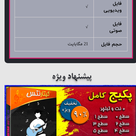
فایل
√
ویدیویی
فایل
√
صوتی
حجم فایل
21 مگابایت
پیشنهاد ویژه