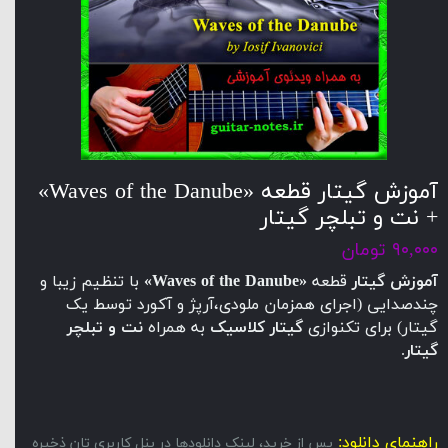
آموزش گیتار قطعه «Waves of the Danube»
+ نت و تبلچر گیتار
۹۰,۰۰۰ تومان
آموزش گیتار
قطعه
«Waves of the Danube»
با تنظیم زیبا و
چندصدایی (اجرای همزمان ملودی،آرپژ و آکورد توسط یک
گیتار) برای تکنوازی
گیتار کلاسیک
به همراه
نت و تبلچر
گیتار
.
راهنمای دانلود:
پس از خرید، لینک دانلودها در پنل کاربری تان ذخیره