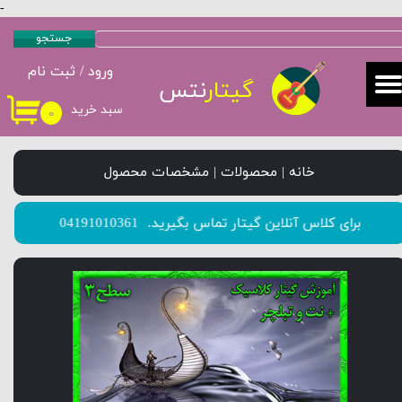
-
حساب کاربری من
جستجو
ورود
/
ثبت نام
تغییر گذر واژه
گیتار
نتس
سبد خرید
۰
سفارشات
خروج از حساب کاربری
خانه | محصولات | مشخصات محصول
​​​​​​​برای کلاس آنلاین گیتار تماس بگیرید.
04191010361