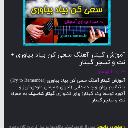
آموزش گیتار آهنگ سعی کن بیاد بیاوری +
نت و تبلچر گیتار
۱۰۰,۰۰۰ تومان
آموزش گیتار
آهنگ سعی کن بیاد بیاوری (Try to Remember)
با تنظیم روان و چندصدایی (اجرای همزمان ملودی،آرپژ و
آکورد توسط یک گیتار) برای تکنوازی
گیتار کلاسیک
به همراه
نت و تبلچر گیتار
.
راهنمای دانلود:
پس از خرید، لینک دانلودها در پنل کاربری تان ذخیره