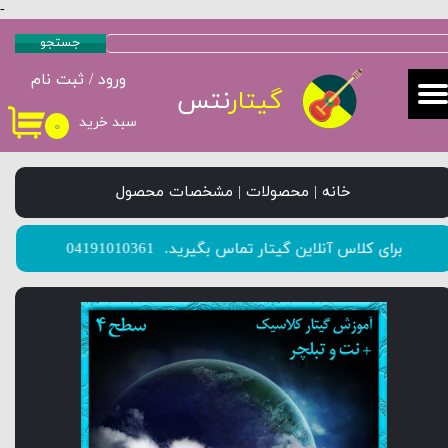
-
حساب کاربری من
جستجو
ورود
/
ثبت نام
تغییر گذر واژه
گیتار
نتس
سبد خرید
۰
سفارشات
خروج از حساب کاربری
خانه | محصولات | مشخصات محصول
​​​​​​​برای کلاس آنلاین گیتار تماس بگیرید.
04191010361