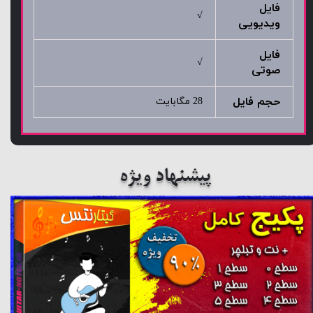
فایل
√
ویدیویی
فایل
√
صوتی
حجم فایل
28 مگابایت
پیشنهاد ویژه