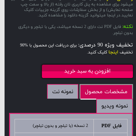
میشود.برای مشاهده به پنل کاربری تان رفته (از بالا و سمت چپ
صفحه نمایش) و از بخش سفارشات روی گزینه جزییات کلیک
نمایید.در اینجا میتوانید گزینه دانلود را مشاهده کنید.
نکته:
فایل PDF نت دارای 2 نسخه میباشد، یکی با تبلچر و دیگری
بدون تبلچر.
تخفیف ویژه 90 درصدی:
برای دریافت این محصول با %90
اینجا
تخفیف
کلیک کنید.
افزودن به سبد خرید
نمونه نت
مشخصات محصول
نمونه ویدیو
فایل PDF
2 نسخه (با تبلچر و بدون تبلچر)