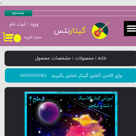
-
حساب کاربری من
جستجو
ورود
/
ثبت نام
تغییر گذر واژه
گیتار
نتس
سبد خرید
۰
سفارشات
خروج از حساب کاربری
خانه | محصولات | مشخصات محصول
​​​​​​​برای کلاس آنلاین گیتار تماس بگیرید.
04191010361