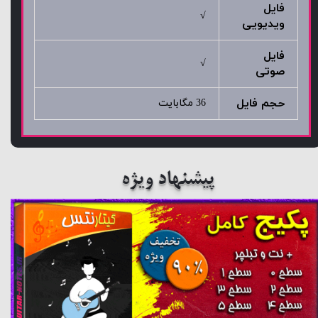
فایل
√
ویدیویی
فایل
√
صوتی
حجم فایل
36 مگابایت
پیشنهاد ویژه