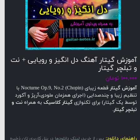
آموزش گیتار آهنگ دل انگیز و رویایی + نت
و تبلچر گیتار
۱۰۰,۰۰۰ تومان
آموزش گیتار
قطعه زیبای (Chopin) Nocturne Op.9, No.2 با
تنظیم زیبا و چندصدایی (اجرای همزمان ملودی،آرپژ و آکورد
توسط یک گیتار) برای تکنوازی
گیتار کلاسیک
به همراه
نت و
تبلچر گیتار
.
راهنمای دانلود:
پس از خرید، لینک دانلودها در پنل کاربری تان ذخیره