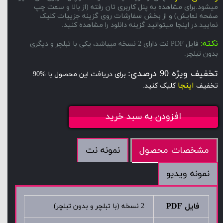
میشود.برای مشاهده به پنل کاربری تان رفته (از بالا و سمت چپ
صفحه نمایش) و از بخش سفارشات روی گزینه جزییات کلیک
نمایید.در اینجا میتوانید گزینه دانلود را مشاهده کنید.
نکته:
فایل PDF نت دارای 2 نسخه میباشد، یکی با تبلچر و دیگری
بدون تبلچر.
تخفیف ویژه 90 درصدی:
برای دریافت این محصول با %90
اینجا
تخفیف
کلیک کنید.
افزودن به سبد خرید
نمونه نت
مشخصات محصول
نمونه ویدیو
فایل PDF
2 نسخه (با تبلچر و بدون تبلچر)