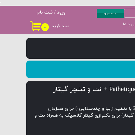
-
ورود
/
ثبت نام
جستجو
حساب کاربری من
 با ما
سبد خرید
۰
سطح 3
پکیج سطح 4
تغییر گذر واژه
سفارشات
خروج از حساب
کاربری
آهنگ Pathetique با تنظیم زیبا و چندصدایی (اجرای همزمان
گیتار) برای تکنوازی
گیتار کلاسیک
به همراه
نت و