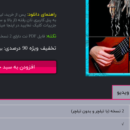
راهنمای دانلود:
پس از خرید، لین
به پنل کاربری تان رفته (از بال
جزییات کلیک نمایید.در اینجا میتو
نکته:
فایل PDF نت دارای 2 نسخه میباشد، یکی با تبلچر و دیگری بدون تبلچر.
تخفیف ویژه 90 درصدی:
بر
افزودن به سبد خ
ویدیو
2 نسخه (با تبلچر و بدون تبلچر)
√