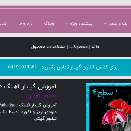
نت و تبلچر
پیشنهاد ویژه
وبلاگ
درباره ما
تماس
سطح 1
سطح 5
پکیج سطح 2
سطح 2
پکیج سطح 3
خانه | محصولات | مشخصات محصول
​​​​​​​برای کلاس آنلاین گیتار تماس بگیرید.
04191010361
آموزش گیتار آهنگ Pathetique + نت و تبلچر گیتار
۱۰۰,۰۰۰ تومان
آموزش گیتار
ملودی،آرپژ و آکورد توسط یک 
تبلچر گیتار
.