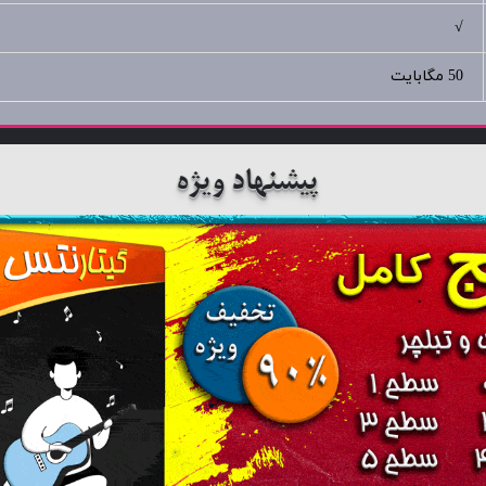
√
50 مگابایت
پیشنهاد ویژه