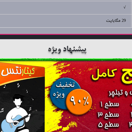
√
29 مگابایت
پیشنهاد ویژه