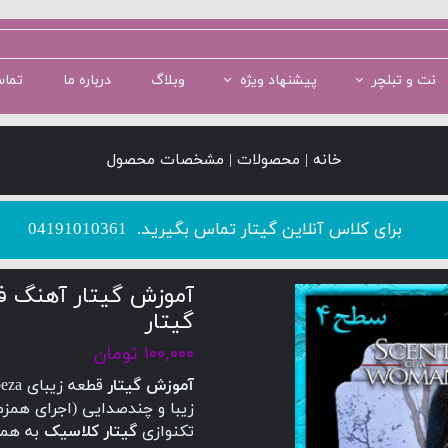
نت و تبلچر
پیشنهاد ویژه
وبلاگ
درباره ما
تماس
سطح 1
سطح 5
پکیج سطح 2
سطح 2
پکیج سطح 3
خانه | محصولات | مشخصات محصول
​​​​​​​برای کلاس آنلاین گیتار تماس بگیرید.
04191010361
آموزش گیتار آهنگ ف
گیتار
۱۰۰,۰۰۰ تومان
آموزش گیتار
زیبا و چندصدایی (اجرای همزم
تکنوازی
گیتار کلاسیک
به همرا