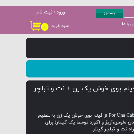
-
ورود
/
ثبت نام
جستجو
حساب کاربری من
 با ما
سبد خرید
۰
سطح 3
پکیج سطح 4
تغییر گذر واژه
سفارشات
خروج از حساب
کاربری
یلم بوی خوش یک زن + نت و تبلچر
قطعه زیبای Por Una Cabeza از فیلم بوی خوش یک زن با تنظیم
ان ملودی،آرپژ و آکورد توسط یک گیتار) برای
ه ن
ت و تبلچر گیتار
.