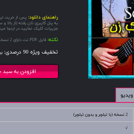
راهنمای دانلود:
پس از خرید، لین
به پنل کاربری تان رفته (از بال
جزییات کلیک نمایید.در اینجا میتو
نکته:
فایل PDF نت دارای 2 نسخه میباشد، یکی با تبلچر و دیگری بدون تبلچر.
تخفیف ویژه 90 درصدی:
بر
افزودن به سبد خ
ویدیو
2 نسخه (با تبلچر و بدون تبلچر)
√