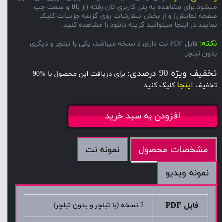
میشود.برای مشاهده به پنل کاربری تان رفته (از بالا و سمت چپ
صفحه نمایش) و از بخش سفارشات روی گزینه جزییات کلیک
نمایید.در اینجا میتوانید گزینه دانلود را مشاهده کنید.
نکته:
فایل PDF نت دارای 2 نسخه میباشد، یکی با تبلچر و دیگری
بدون تبلچر.
تخفیف ویژه 90 درصدی:
برای دریافت این محصول با %90
اینجا
تخفیف
کلیک کنید.
افزودن به سبد خرید
نمونه نت
مشخصات محصول
نمونه ویدیو
فایل PDF
2 نسخه (با تبلچر و بدون تبلچر)