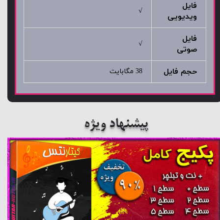
فایل
√
ویدیویی
فایل
√
صوتی
حجم فایل
38 مگابایت
پیشنهاد ویژه