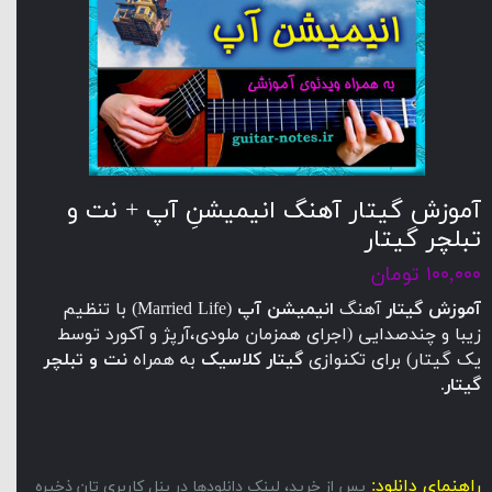
آموزش گیتار آهنگ انیمیشنِ آپ + نت و
تبلچر گیتار
۱۰۰,۰۰۰ تومان
آموزش گیتار
آهنگ
انیمیشن آپ
(Married Life) با تنظیم
زیبا و چندصدایی (اجرای همزمان ملودی،آرپژ و آکورد توسط
یک گیتار) برای تکنوازی
گیتار کلاسیک
به همراه
نت و تبلچر
گیتار
.
راهنمای دانلود:
پس از خرید، لینک دانلودها در پنل کاربری تان ذخیره