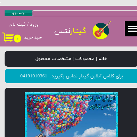
-
حساب کاربری من
جستجو
ورود
/
ثبت نام
تغییر گذر واژه
گیتار
نتس
سبد خرید
۰
سفارشات
خروج از حساب کاربری
خانه | محصولات | مشخصات محصول
​​​​​​​برای کلاس آنلاین گیتار تماس بگیرید.
04191010361