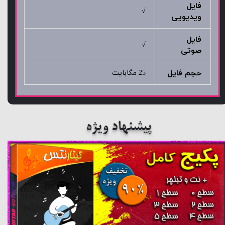
فایل
√
ویدیویی
فایل
√
صوتی
حجم فایل
25 مگابایت
پیشنهاد ویژه