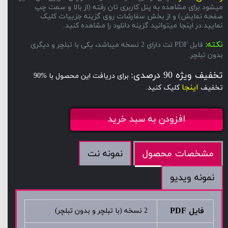
میشود.برای مشاهده به پنل کاربری تان رفته (از بالا و سمت چپ
صفحه نمایش) و از بخش سفارشات روی گزینه جزییات کلیک
نمایید.در اینجا میتوانید گزینه دانلود را مشاهده کنید.
نکته:
فایل PDF نت دارای 2 نسخه میباشد، یکی با تبلچر و دیگری
بدون تبلچر.
تخفیف ویژه 90 درصدی:
برای دریافت این محصول با %90
اینجا
تخفیف
کلیک کنید.
افزودن به سبد خرید
نمونه نت
مشخصات محصول
نمونه ویدیو
فایل PDF
2 نسخه (با تبلچر و بدون تبلچر)