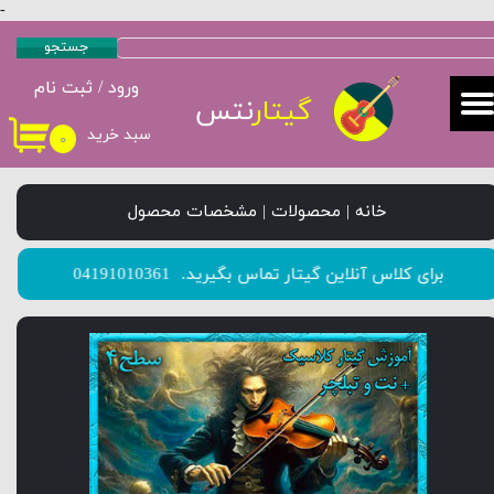
-
حساب کاربری من
جستجو
ورود
/
ثبت نام
تغییر گذر واژه
گیتار
نتس
سبد خرید
۰
سفارشات
خروج از حساب کاربری
خانه | محصولات | مشخصات محصول
​​​​​​​برای کلاس آنلاین گیتار تماس بگیرید.
04191010361