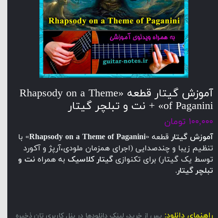
آموزش گیتار قطعه «Rhapsody on a Theme
of Paganini» + نت و تبلچر گیتار
۱۰۰,۰۰۰ تومان
آموزش گیتار
قطعه «
Rhapsody on a Theme of Paganini
» با
تنظیم زیبا و چندصدایی (اجرای همزمان ملودی،آرپژ و آکورد
توسط یک گیتار) برای تکنوازی
گیتار کلاسیک
به همراه
نت و
تبلچر گیتار
.
راهنمای دانلود:
پس از خرید، لینک دانلودها در پنل کاربری تان ذخیره