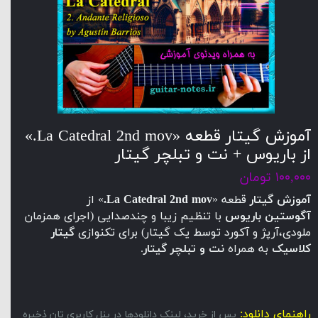
آموزش گیتار قطعه «La Catedral 2nd mov.»
از باریوس + نت و تبلچر گیتار
۱۰۰,۰۰۰ تومان
آموزش گیتار
قطعه «
La Catedral 2nd mov.
» از
آگوستین باریوس
با تنظیم زیبا و چندصدایی (اجرای همزمان
ملودی،آرپژ و آکورد توسط یک گیتار) برای تکنوازی
گیتار
کلاسیک
به همراه
نت و تبلچر گیتار
.
راهنمای دانلود:
پس از خرید، لینک دانلودها در پنل کاربری تان ذخیره