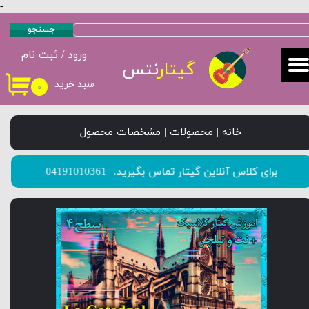
-
حساب کاربری من
جستجو
ورود
/
ثبت نام
تغییر گذر واژه
گیتار
نتس
سبد خرید
۰
سفارشات
خروج از حساب کاربری
خانه | محصولات | مشخصات محصول
​​​​​​​برای کلاس آنلاین گیتار تماس بگیرید.
04191010361