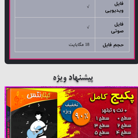
فایل
√
ویدیویی
فایل
√
صوتی
حجم فایل
18 مگابایت
پیشنهاد ویژه