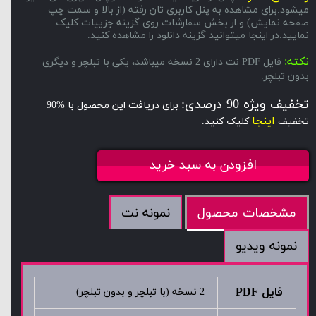
میشود.برای مشاهده به پنل کاربری تان رفته (از بالا و سمت چپ
صفحه نمایش) و از بخش سفارشات روی گزینه جزییات کلیک
نمایید.در اینجا میتوانید گزینه دانلود را مشاهده کنید.
نکته:
فایل PDF نت دارای 2 نسخه میباشد، یکی با تبلچر و دیگری
بدون تبلچر.
تخفیف ویژه 90 درصدی:
برای دریافت این محصول با %90
اینجا
تخفیف
کلیک کنید.
افزودن به سبد خرید
نمونه نت
مشخصات محصول
نمونه ویدیو
فایل PDF
2 نسخه (با تبلچر و بدون تبلچر)