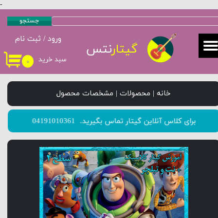
-
حساب کاربری من
جستجو
ورود
/
ثبت نام
تغییر گذر واژه
گیتار
نتس
سبد خرید
۰
سفارشات
خروج از حساب کاربری
خانه | محصولات | مشخصات محصول
​​​​​​​برای کلاس آنلاین گیتار تماس بگیرید.
04191010361