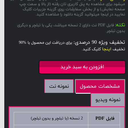
میشود.برای مشاهده به پنل کاربری تان رفته (از بالا و سمت چپ
صفحه نمایش) و از بخش سفارشات روی گزینه جزییات کلیک
نمایید.در اینجا میتوانید گزینه دانلود را مشاهده کنید.
نکته:
فایل PDF نت دارای 2 نسخه میباشد، یکی با تبلچر و دیگری
بدون تبلچر.
تخفیف ویژه 90 درصدی:
برای دریافت این محصول با %90
اینجا
تخفیف
کلیک کنید.
افزودن به سبد خرید
نمونه نت
مشخصات محصول
نمونه ویدیو
فایل PDF
2 نسخه (با تبلچر و بدون تبلچر)