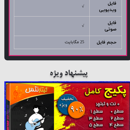
فایل
√
ویدیویی
فایل
√
صوتی
حجم فایل
25 مگابایت
پیشنهاد ویژه