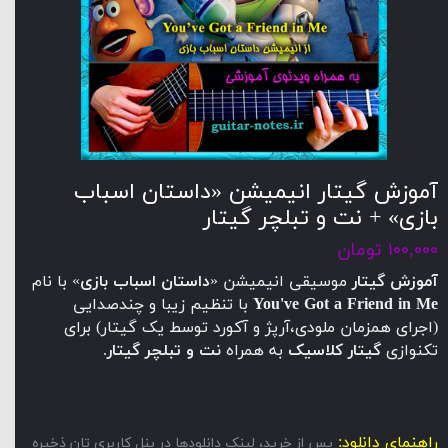
آموزش گیتار انیمیشن «داستان اسباب
بازی» + نت و تبلچر گیتار
۱۰۰,۰۰۰ تومان
آموزش گیتار
موسیقی انیمیشن «
داستان اسباب بازی
» با نام
You've Got a Friend in Me
با تنظیم زیبا و چندصدایی
(اجرای همزمان ملودی،آرپژ و آکورد توسط یک گیتار) برای
تکنوازی
گیتار کلاسیک
به همراه
نت و تبلچر گیتار
.
راهنمای دانلود:
پس از خرید، لینک دانلودها در پنل کاربری تان ذخیره