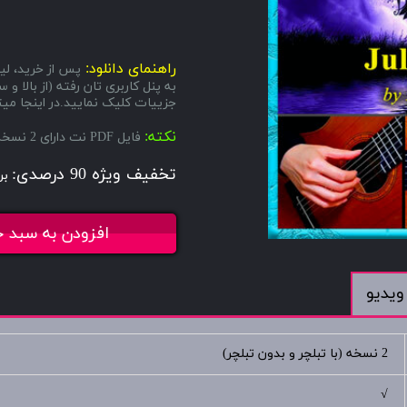
راهنمای دانلود:
پس از خرید، لین
به پنل کاربری تان رفته (از بال
جزییات کلیک نمایید.در اینجا میتو
نکته:
فایل PDF نت دارای 2 نسخه میباشد، یکی با تبلچر و دیگری بدون تبلچر.
تخفیف ویژه 90 درصدی:
بر
افزودن به سبد خ
ویدیو
2 نسخه (با تبلچر و بدون تبلچر)
√