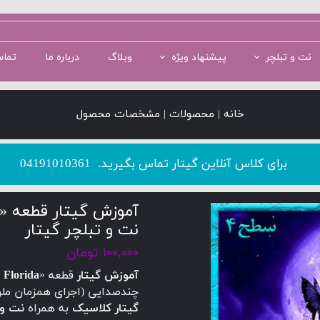
نت و تبلچر
پیشنهاد ویژه
وبلاگ
درباره ما
تماس
سطح 1
سطح 5
پکیج سطح 2
سطح 2
پکیج سطح 3
خانه | محصولات | مشخصات محصول
​​​​​​​برای کلاس آنلاین گیتار تماس بگیرید.
04191010361
نت و تبلچر گیتار
۱۰۰,۰۰۰ تومان
آموزش گیتار
قطعه «
a Florida
چندصدایی (اجرای همزمان ملود
گیتار کلاسیک
به همراه
نت و 