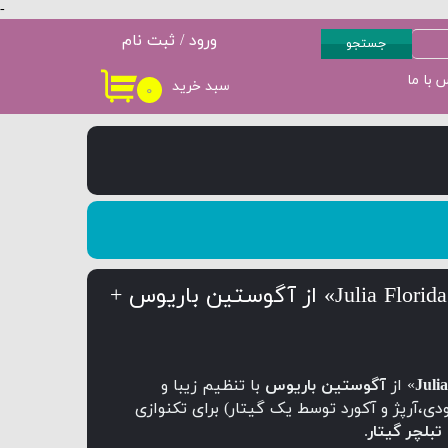
-
ورود
/
ثبت نام
جستجو
حساب کاربری من
 با ما
سبد خرید
۰
سطح 3
پکیج سطح 4
تغییر گذر واژه
سفارشات
خروج از حساب
کاربری
آموزش گیتار قطعه «Julia Florida» از آگوستین باریوس +
Juli
» از
آگوستین باریوس
با تنظیم زیبا و
ی،آرپژ و آکورد توسط یک گیتار) برای تکنوازی
تبلچر گیتار
.