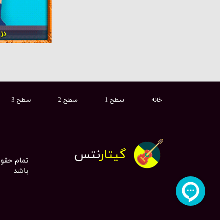
خانه
سطح 1
سطح 2
سطح 3
گیتار
نتس
تمام حقو
باشد