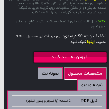
میشود.برای مشاهده به پنل کاربری تان رفته (از بالا و سمت چپ
صفحه نمایش) و از بخش سفارشات روی گزینه جزییات کلیک
نمایید.در اینجا میتوانید گزینه دانلود را مشاهده کنید.
نکته:
فایل PDF نت دارای 2 نسخه میباشد، یکی با تبلچر و دیگری
بدون تبلچر.
تخفیف ویژه 90 درصدی:
برای دریافت این محصول با %90
اینجا
تخفیف
کلیک کنید.
افزودن به سبد خرید
نمونه نت
مشخصات محصول
نمونه ویدیو
فایل PDF
2 نسخه (با تبلچر و بدون تبلچر)