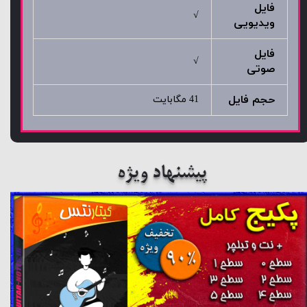
فایل
√
ویدیویی
فایل
√
صوتی
حجم فایل
41 مگابایت
پیشنهاد ویژه