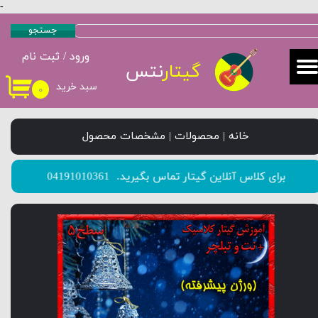
-
حساب کاربری من
جستجو
ورود
/
ثبت نام
تغییر گذر واژه
گیتار
نتس
سبد خرید
۰
سفارشات
خروج از حساب کاربری
خانه | محصولات | مشخصات محصول
​​​​​​​برای کلاس آنلاین گیتار تماس بگیرید.
04191010361