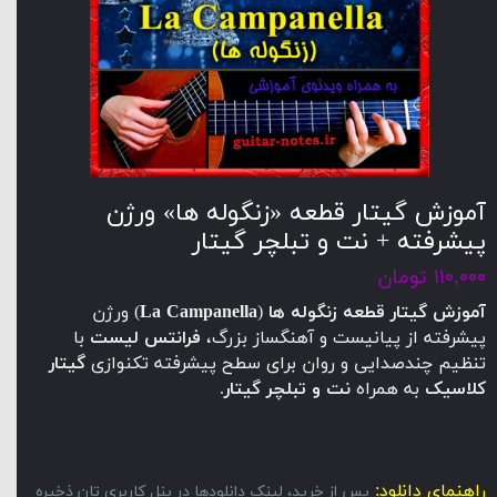
آموزش گیتار قطعه «زنگوله ها» ورژن
پیشرفته + نت و تبلچر گیتار
۱۱۰,۰۰۰ تومان
آموزش گیتار
قطعه زنگوله ها
(
La Campanella
) ورژن
پیشرفته از پیانیست و آهنگساز بزرگ،
فرانتس لیست
با
تنظیم چندصدایی و روان برای سطح پیشرفته تکنوازی
گیتار
کلاسیک
به همراه
نت و تبلچر گیتار
.
راهنمای دانلود:
پس از خرید، لینک دانلودها در پنل کاربری تان ذخیره