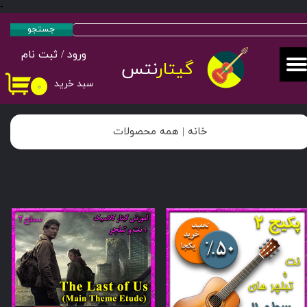
-
حساب کاربری من
جستجو
ورود
/
ثبت نام
تغییر گذر واژه
گیتار
نتس
سبد خرید
۰
سفارشات
خروج از حساب کاربری
خانه |
همه محصولات