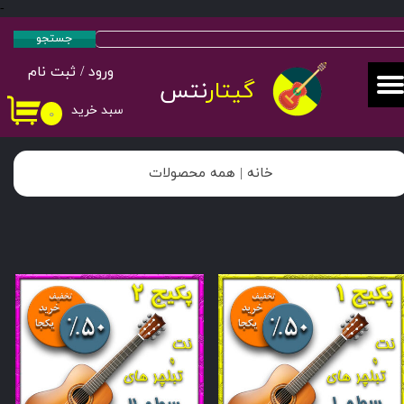
-
حساب کاربری من
جستجو
ورود
/
ثبت نام
تغییر گذر واژه
گیتار
نتس
سبد خرید
۰
سفارشات
خروج از حساب کاربری
خانه |
همه محصولات